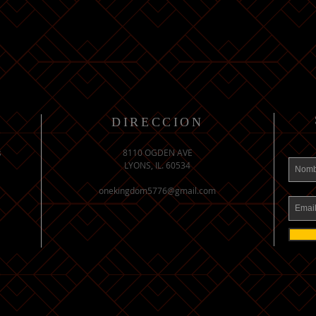
DIRECCION
s
8110 OGDEN AVE
LYONS, IL. 60534
onekingdom5776@gmail.com