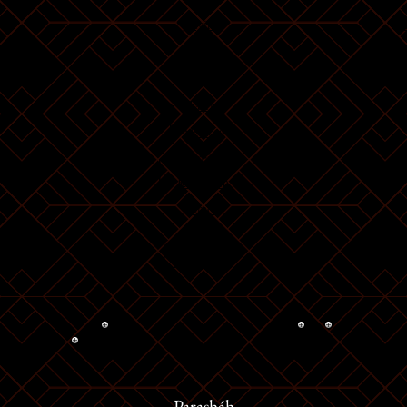
Vayikra
Tzav
Shemini
Be
h
Tazria
[
Metzora
m
Acharei Mot
[
[
Kedushim
Emor
Behar
[
[
l
Bechukotai
Parasháh