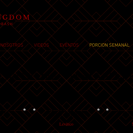
NGDOM
DRASH
NOSOTROS
VIDEOS
EVENTOS
PORCION SEMANAL
orciones Semanal
OT
VAYIKRA
BA
Levítico