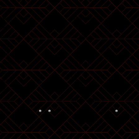
Bamidbar
Devarim
Vaetchanan
Nasso
haalotcha
Ékev
Shelach
Reéh
Korach
Shoftim
Ki Tetzé
Chukat
Balak
Ki Tavó
Pinchas
Nitzavim
[
Matot
Vayelech
Masei
Haazinu
Vezot Haberakha