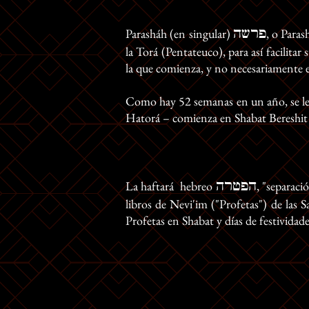
פרשה
Parasháh (en singular)
, o Paras
la Torá (Pentateuco), para así facilita
la que comienza, y no necesariamente e
Como hay 52 semanas en un año, se lee 
Hatorá – comienza en Shabat Bereshit (p
הפטרה
La haftará hebreo
, "separaci
libros de Nevi'im ("Profetas") de las 
Profetas en Shabat y días de festividad