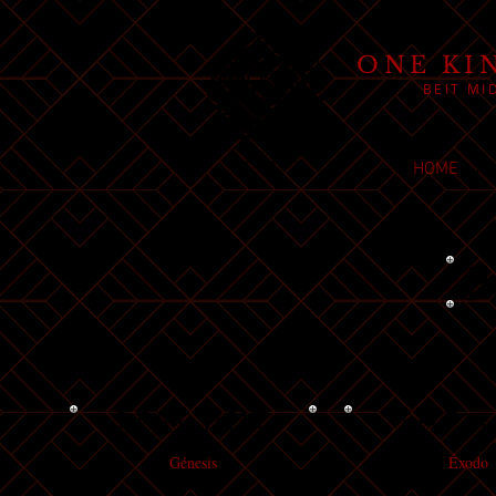
ONE KI
BEIT MI
HOME
P
BERESHIT
SHEM
Génesis
Éxodo