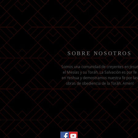
SOBRE NOSOTROS
Somos una comunidad de creyentes en Jesu
el Mesías y su Toráh. La Salvación es por fe
en Yeshua y demostramos nuestra fe por las
obras de obediencia de la Toráh. Amen!