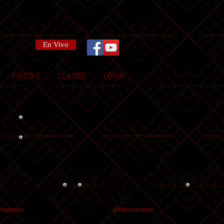
En Vivo
FIESTAS
CLASES
LOGIN
es
MIDBAR
DEVARIM
Numeros
Deuteronomio