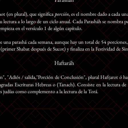
hot (en plural), que significa
porción
, es el nombre dado a cada una
r su lectura a lo largo de un ciclo anual. Cada Parasháh se nombra p
mpieza en el versículo 1 de algún capítulo.
una parashá cada semana, aunque hay un total de 54 porciones, es
rimer Shabat después de Sucot) y finaliza en la Festividad de Sim
Haftaráh
ón", "Adiós / salida,"Porción de Conclusión", plural Hafṭarot ó haf
Sagradas Escrituras Hebreas o (Tanach). Consiste en la lectura de
es judías como complemento a la lectura de la Torá.