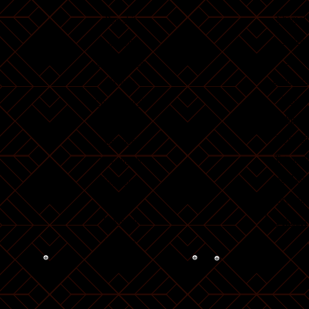
Shemot
Bereshit
Vaiera
Noach
Bo
Lekh Lekha
Beshalac
Vayeira
Yitro
Chayei Sarah
Mishpati
Toldot
Terumah
Vayeitzei
Tetzaveh
Vayishlach
Ki Tisa
Vayeshev
Vayakhe
Miketz
[
Vayigash
Pekudei
Vayechi