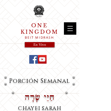
ONE
KINGDOM
BEIT MIDRASH
En Vivo
Porción
Semanal
חַיֵּי שָׂרָה
CHAYEI SARAH