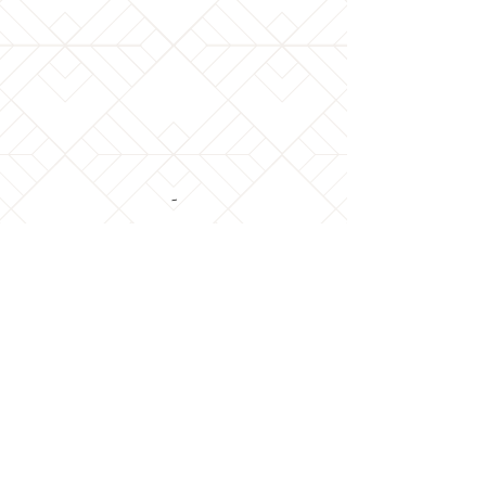
-
SOBRE NOSOTROS
Somos una comunidad de creyentes en Jesus
el Mesías y su Toráh. La Salvación es por fe en
Yeshua y demostramos nuestra fe por las
obras de obediencia de la Toráh. Amen!
DIRECCION
8110 OGDEN AVE
LYONS, IL. 60534