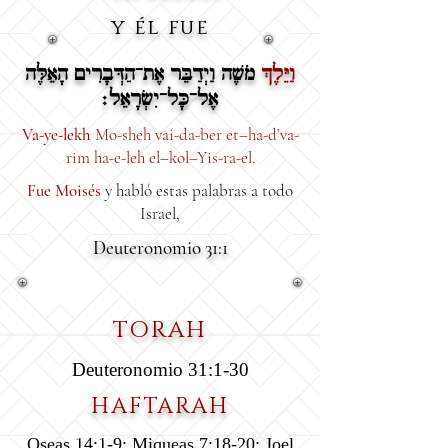
y él fue
וַיֵּלֶךְ
מֹשֶׁה וַיְדַבֵּר אֶת־הַדְּבָרִים הָאֵלֶּה
אֶל־כָּל־יִשְׂרָאֵל׃
Va-ye-lekh
Mo-sheh vai-da-ber et–ha-d’va-
rim ha-e-leh el–kol–Yis-ra-el.
Fue Moisés
y habló estas palabras a todo
Israel,
Deuteronomio 31:1
TORAH
Deuteronomio 31:1-30
HAFTARAH
Oseas 14:1-9; Miqueas 7:18-20; Joel