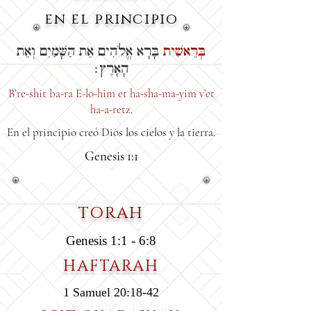
en el principio
בְּרֵאשִׁית
בָּרָא אֱלֹהִים אֵת הַשָּׁמַיִם וְאֵת
הָאָרֶץ׃
B’re-shit ba-ra E-lo-him et ha-sha-ma-yim v’et
ha-a-retz.
En el principio creó Dios los cielos y la tierra.
Genesis 1:1
TORAH
Genesis 1:1 - 6:8
HAFTARAH
1 Samuel 20:18-42