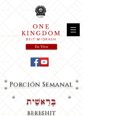
ONE
KINGDOM
BEIT MIDRASH
En Vivo
Porción
Semanal
בְּרֵאשִׁית
BERESHIT